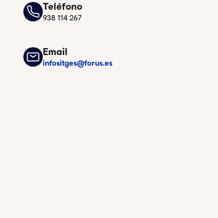
Teléfono
938 114 267
Email
infositges@forus.es