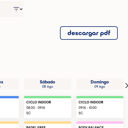
descargar pdf
es
Sábado
Domingo
o
08 Ago
09 Ago
CICLO INDOOR
CICLO INDOOR
08:30 - 09:15
09:15 - 10:00
SC
SC
PADEL FREE
BODY BALANCE