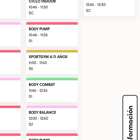
CICLO INDOOR
12:45 - 13:30
10:45 - 11:30
SC
SC
BODY PUMP
10:45 - 11:35
S1
SPORTGYM 4-11 AÑOS
11:00 - 11:50
S5
BODY COMBAT
11:45 - 12:35
S1
Solicita información
BODY BALANCE
12:00 - 12:50
S2