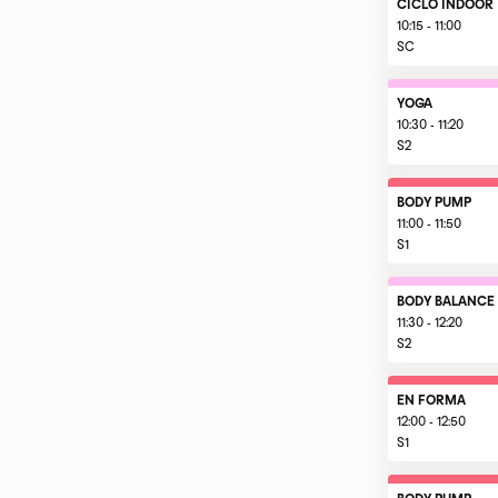
CICLO INDOOR
10:15 - 11:00
SC
YOGA
10:30 - 11:20
S2
BODY PUMP
11:00 - 11:50
S1
BODY BALANCE
11:30 - 12:20
S2
EN FORMA
12:00 - 12:50
S1