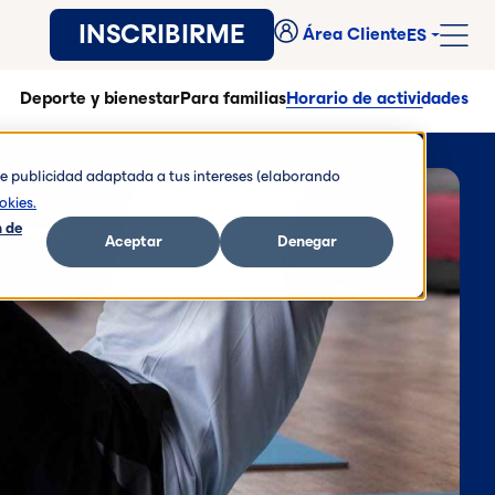
INSCRIBIRME
Área Cliente
ES
Deporte y bienestar
Para familias
Horario de actividades
rte publicidad adaptada a tus intereses (elaborando
okies.
 de
Aceptar
Denegar