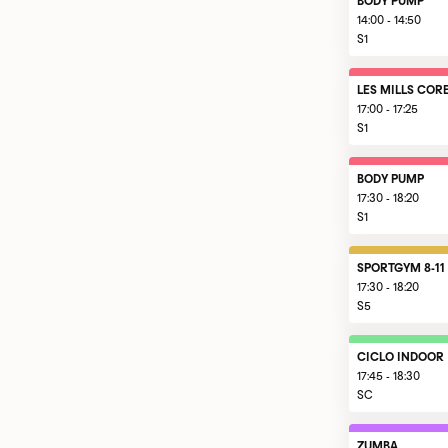
BODY PUMP
14:00 - 14:50
S1
LES MILLS COR
17:00 - 17:25
S1
BODY PUMP
17:30 - 18:20
S1
SPORTGYM 8-11
17:30 - 18:20
S5
CICLO INDOOR
17:45 - 18:30
SC
ZUMBA